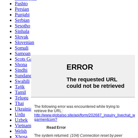
Pashto
Persian
Punjabi
Serbian
Sesotho
Sinhala
Slovak
Slovenian
Somali
Samoan
Scots Gaelic
Shona
Sindhi
Sundanese
Swahili
Tajik
Tamil
Telugu
Thai
Ukrainian
Urdu
Uzbek
Vietnamese
Welsh
Xhosa