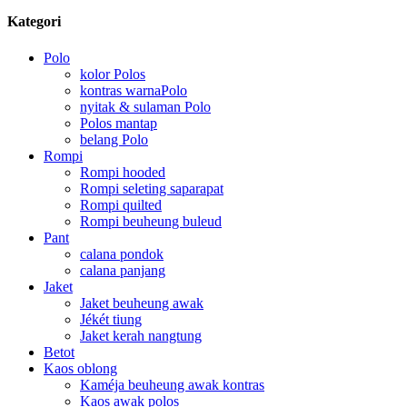
Kategori
Polo
kolor Polos
kontras warnaPolo
nyitak & sulaman Polo
Polos mantap
belang Polo
Rompi
Rompi hooded
Rompi seleting saparapat
Rompi quilted
Rompi beuheung buleud
Pant
calana pondok
calana panjang
Jaket
Jaket beuheung awak
Jékét tiung
Jaket kerah nangtung
Betot
Kaos oblong
Kaméja beuheung awak kontras
Kaos awak polos