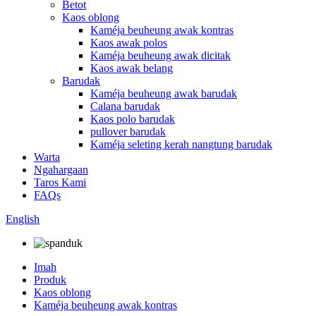
Betot
Kaos oblong
Kaméja beuheung awak kontras
Kaos awak polos
Kaméja beuheung awak dicitak
Kaos awak belang
Barudak
Kaméja beuheung awak barudak
Calana barudak
Kaos polo barudak
pullover barudak
Kaméja seleting kerah nangtung barudak
Warta
Ngahargaan
Taros Kami
FAQs
English
Imah
Produk
Kaos oblong
Kaméja beuheung awak kontras