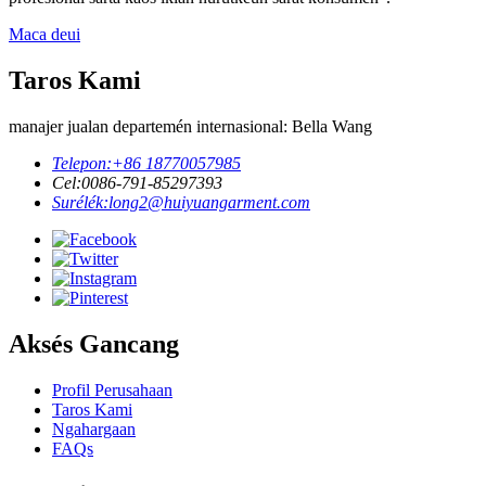
Maca deui
Taros Kami
manajer jualan departemén internasional: Bella Wang
Telepon:
+86 18770057985
Cel:
0086-791-85297393
Surélék:
long2@huiyuangarment.com
Aksés Gancang
Profil Perusahaan
Taros Kami
Ngahargaan
FAQs