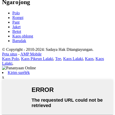
Ngarojong
Polo
Rompi
Pant
Jaket
Betot
Kaos oblong
Barudak
© Copyright - 2010-2024: Sadaya Hak Ditangtayungan.
Peta situs
-
AMP Mobile
Kaos Polo
,
Kaos Pikeun Lalaki
,
Tee
,
Kaos Lalaki
,
Kaos
,
Kaos
Lalaki
,
Kirim surélék
x