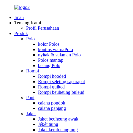
Imah
Tentang Kami
Profil Perusahaan
Produk
Polo
kolor Polos
kontras warnaPolo
nyitak & sulaman Polo
Polos mantap
belang Polo
Rompi
Rompi hooded
Rompi seleting saparapat
Rompi quilted
Rompi beuheung buleud
Pant
calana pondok
calana panjang
Jaket
Jaket beuheung awak
Jékét tiung
Jaket kerah nangtung