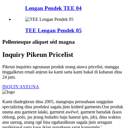
Lengan Pendek TEE 04
TEE Lengan Pendek 05
Pellentesque aliquet séd magna
Inquiry Pikeun Pricelist
Pikeun inquiries ngeunaan produk urang atawa pricelist, mangga
tinggalkeun email anjeun ka kami sarta kami bakal di kabaran dina
24 jam.
INQUIY AYEUNA
Kami diadegkeun dina 2005, mangrupa perusahaan unggulan
specializing dina produksi sagala jinis knitted garments.Our produk
utama anu garment lalaki, garment awéwé, garment barudak (kaos
oblong, polo, jas jeung buludru baju haneut ipis, jsb), dina waktos
anu sareng, urang ogé bisa ngahasilkeun sagala jinis seragam
profésional sarta kaos iklan nurutkeun sarat konsumén '.