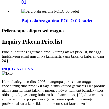
01
Baju olahraga tina POLO 03 padet
Pellentesque aliquet séd magna
Inquiry Pikeun Pricelist
Pikeun inquiries ngeunaan produk urang atawa pricelist, mangga
tinggalkeun email anjeun ka kami sarta kami bakal di kabaran dina
24 jam.
INQUIY AYEUNA
Kami diadegkeun dina 2005, mangrupa perusahaan unggulan
specializing dina produksi sagala jinis knitted garments.Our produk
utama anu garment lalaki, garment awéwé, garment barudak (kaos
oblong, polo, jas jeung buludru baju haneut ipis, jsb), dina waktos
anu sareng, urang ogé bisa ngahasilkeun sagala jinis seragam
profésional sarta kaos iklan nurutkeun sarat konsumén '.