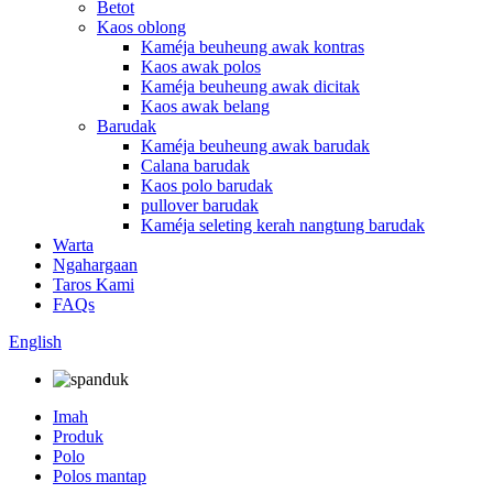
Betot
Kaos oblong
Kaméja beuheung awak kontras
Kaos awak polos
Kaméja beuheung awak dicitak
Kaos awak belang
Barudak
Kaméja beuheung awak barudak
Calana barudak
Kaos polo barudak
pullover barudak
Kaméja seleting kerah nangtung barudak
Warta
Ngahargaan
Taros Kami
FAQs
English
Imah
Produk
Polo
Polos mantap