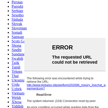
Persian
Punjabi
Serbian
Sesotho
Sinhala
Slovak
Slovenian
Somali
Samoan
Scots Gaelic
Shona
Sindhi
Sundanese
Swahili
Tajik
Tamil
Telugu
Thai
Ukrainian
Urdu
Uzbek
Vietnamese
Welsh
Xhosa
Yiddish