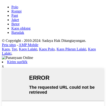
Polo
Rompi
Pant
Jaket
Betot
Kaos oblong
Barudak
© Copyright - 2010-2024: Sadaya Hak Ditangtayungan.
Peta situs
-
AMP Mobile
Kaos
,
Tee
,
Kaos Lalaki
,
Kaos Polo
,
Kaos Pikeun Lalaki
,
Kaos
Lalaki
,
Kirim surélék
x