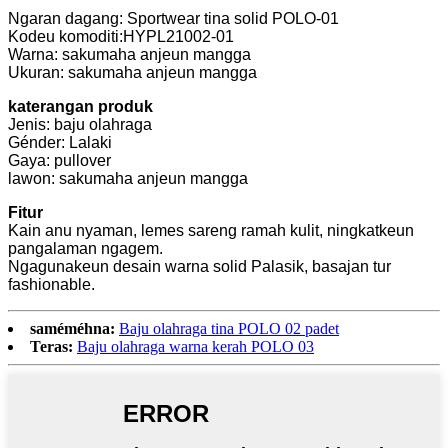
Ngaran dagang: Sportwear tina solid POLO-01
Kodeu komoditi:HYPL21002-01
Warna: sakumaha anjeun mangga
Ukuran: sakumaha anjeun mangga
katerangan produk
Jenis: baju olahraga
Génder: Lalaki
Gaya: pullover
lawon: sakumaha anjeun mangga
Fitur
Kain anu nyaman, lemes sareng ramah kulit, ningkatkeun
pangalaman ngagem.
Ngagunakeun desain warna solid Palasik, basajan tur
fashionable.
saméméhna:
Baju olahraga tina POLO 02 padet
Teras:
Baju olahraga warna kerah POLO 03