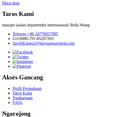
Maca deui
Taros Kami
manajer jualan departemén internasional: Bella Wang
Telepon:
+86 18770057985
Cel:
0086-791-85297393
Surélék:
long2@huiyuangarment.com
Aksés Gancang
Profil Perusahaan
Taros Kami
Ngahargaan
FAQs
Ngarojong