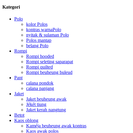
Kategori
Polo
kolor Polos
kontras warnaPolo
nyitak & sulaman Polo
Polos mantap
belang Polo
Rompi
Rompi hooded
Rompi seleting saparapat
Rompi quilted
Rompi beuheung buleud
Pant
calana pondok
calana panjang
Jaket
Jaket beuheung awak
Jékét tiung
Jaket kerah nangtung
Betot
Kaos oblong
Kaméja beuheung awak kontras
Kaos awak polos