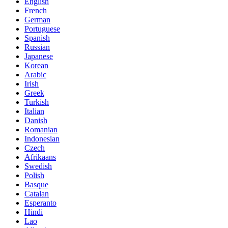
English
French
German
Portuguese
Spanish
Russian
Japanese
Korean
Arabic
Irish
Greek
Turkish
Italian
Danish
Romanian
Indonesian
Czech
Afrikaans
Swedish
Polish
Basque
Catalan
Esperanto
Hindi
Lao