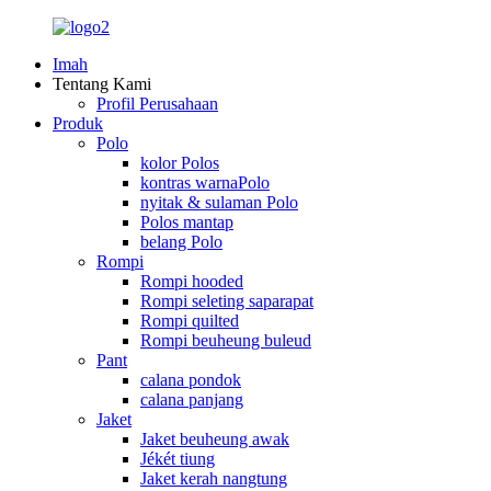
Imah
Tentang Kami
Profil Perusahaan
Produk
Polo
kolor Polos
kontras warnaPolo
nyitak & sulaman Polo
Polos mantap
belang Polo
Rompi
Rompi hooded
Rompi seleting saparapat
Rompi quilted
Rompi beuheung buleud
Pant
calana pondok
calana panjang
Jaket
Jaket beuheung awak
Jékét tiung
Jaket kerah nangtung