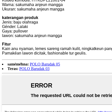
Kodeu komoditi: HYKDPL21001-04
Warna: sakumaha anjeun mangga
Ukuran: sakumaha anjeun mangga
katerangan produk
Jenis: baju olahraga
Génder: Lalaki
Gaya: pullover
lawon: sakumaha anjeun mangga
Fitur
Kain anu nyaman, lemes sareng ramah kulit, ningkatkeun p
Pamakéan lawon dicitak, fashionable tur geulis.
saméméhna:
POLO Barudak 05
Teras:
POLO Barudak 03