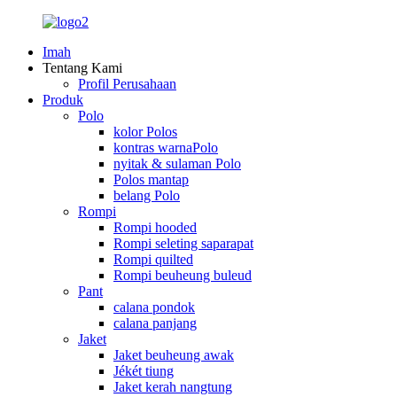
Imah
Tentang Kami
Profil Perusahaan
Produk
Polo
kolor Polos
kontras warnaPolo
nyitak & sulaman Polo
Polos mantap
belang Polo
Rompi
Rompi hooded
Rompi seleting saparapat
Rompi quilted
Rompi beuheung buleud
Pant
calana pondok
calana panjang
Jaket
Jaket beuheung awak
Jékét tiung
Jaket kerah nangtung