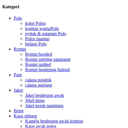
Kategori
Polo
kolor Polos
kontras warnaPolo
nyitak & sulaman Polo
Polos mantap
belang Polo
Rompi
Rompi hooded
Rompi seleting saparapat
Rompi quilted
Rompi beuheung buleud
Pant
calana pondok
calana panjang
Jaket
Jaket beuheung awak
Jékét tiung
Jaket kerah nangtung
Betot
Kaos oblong
Kaméja beuheung awak kontras
Kaos awak polos