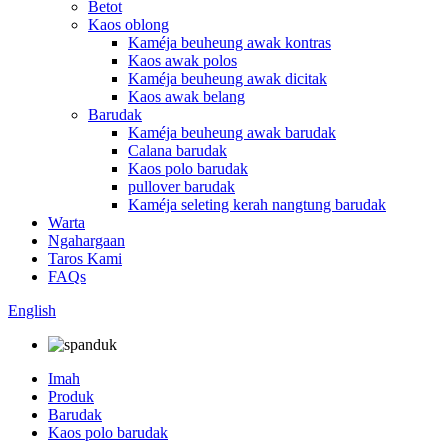
Betot
Kaos oblong
Kaméja beuheung awak kontras
Kaos awak polos
Kaméja beuheung awak dicitak
Kaos awak belang
Barudak
Kaméja beuheung awak barudak
Calana barudak
Kaos polo barudak
pullover barudak
Kaméja seleting kerah nangtung barudak
Warta
Ngahargaan
Taros Kami
FAQs
English
Imah
Produk
Barudak
Kaos polo barudak