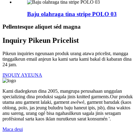
Baju olahraga tina stripe POLO 03
Pellentesque aliquet séd magna
Inquiry Pikeun Pricelist
Pikeun inquiries ngeunaan produk urang atawa pricelist, mangga
tinggalkeun email anjeun ka kami sarta kami bakal di kabaran dina
24 jam.
INQUIY AYEUNA
Kami diadegkeun dina 2005, mangrupa perusahaan unggulan
specializing dina produksi sagala jinis knitted garments.Our produk
utama anu garment lalaki, garment awéwé, garment barudak (kaos
oblong, polo, jas jeung buludru baju haneut ipis, jsb), dina waktos
anu sareng, urang ogé bisa ngahasilkeun sagala jinis seragam
profésional sarta kaos iklan nurutkeun sarat konsumén '.
Maca deui