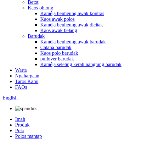
Betot
Kaos oblong
Kaméja beuheung awak kontras
Kaos awak polos
Kaméja beuheung awak dicitak
Kaos awak belang
Barudak
Kaméja beuheung awak barudak
Calana barudak
Kaos polo barudak
pullover barudak
Kaméja seleting kerah nangtung barudak
Warta
Ngahargaan
Taros Kami
FAQs
English
Imah
Produk
Polo
Polos mantap