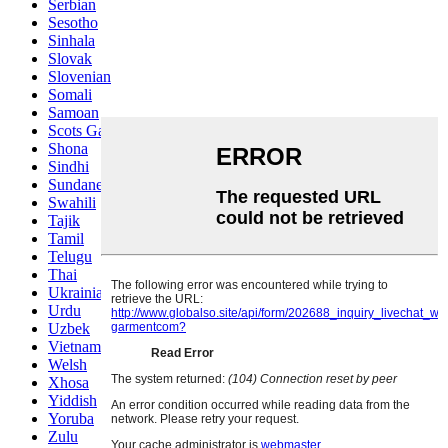
Serbian
Sesotho
Sinhala
Slovak
Slovenian
Somali
Samoan
Scots Gaelic
Shona
Sindhi
Sundanese
Swahili
Tajik
Tamil
Telugu
Thai
Ukrainian
Urdu
Uzbek
Vietnamese
Welsh
Xhosa
Yiddish
Yoruba
Zulu