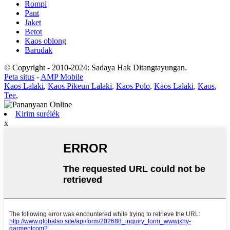
Rompi
Pant
Jaket
Betot
Kaos oblong
Barudak
© Copyright - 2010-2024: Sadaya Hak Ditangtayungan.
Peta situs
-
AMP Mobile
Kaos Lalaki
,
Kaos Pikeun Lalaki
,
Kaos Polo
,
Kaos Lalaki
,
Kaos
,
Tee
,
Kirim surélék
x