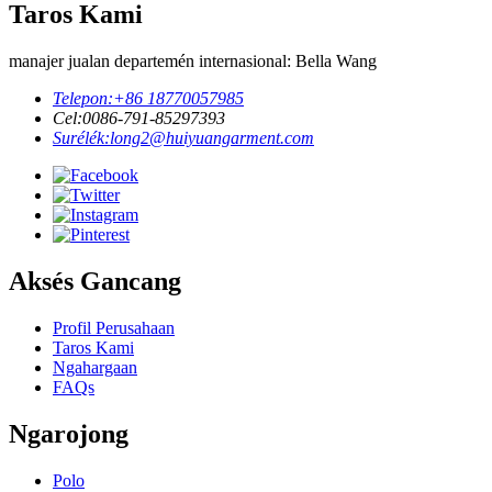
Taros Kami
manajer jualan departemén internasional: Bella Wang
Telepon:
+86 18770057985
Cel:
0086-791-85297393
Surélék:
long2@huiyuangarment.com
Aksés Gancang
Profil Perusahaan
Taros Kami
Ngahargaan
FAQs
Ngarojong
Polo