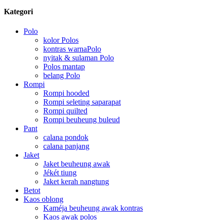
Kategori
Polo
kolor Polos
kontras warnaPolo
nyitak & sulaman Polo
Polos mantap
belang Polo
Rompi
Rompi hooded
Rompi seleting saparapat
Rompi quilted
Rompi beuheung buleud
Pant
calana pondok
calana panjang
Jaket
Jaket beuheung awak
Jékét tiung
Jaket kerah nangtung
Betot
Kaos oblong
Kaméja beuheung awak kontras
Kaos awak polos