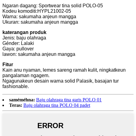
Ngaran dagang: Sportwear tina solid POLO-05
Kodeu komoditi:HYPL21002-05
Warna: sakumaha anjeun mangga
Ukuran: sakumaha anjeun mangga
katerangan produk
Jenis: baju olahraga
Génder: Lalaki
Gaya: pullover
lawon: sakumaha anjeun mangga
Fitur
Kain anu nyaman, lemes sareng ramah kulit, ningkatkeun
pangalaman ngagem.
Ngagunakeun desain warna solid Palasik, basajan tur
fashionable.
saméméhna:
Baju olahraga tina garis POLO 01
Teras:
Baju olahraga tina POLO 04 padet