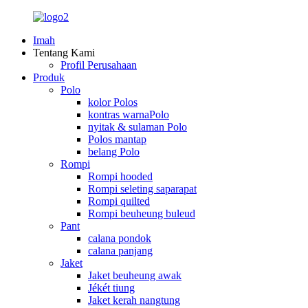
Imah
Tentang Kami
Profil Perusahaan
Produk
Polo
kolor Polos
kontras warnaPolo
nyitak & sulaman Polo
Polos mantap
belang Polo
Rompi
Rompi hooded
Rompi seleting saparapat
Rompi quilted
Rompi beuheung buleud
Pant
calana pondok
calana panjang
Jaket
Jaket beuheung awak
Jékét tiung
Jaket kerah nangtung